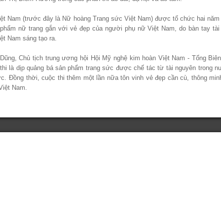
iệt Nam (trước đây là Nữ hoàng Trang sức Việt Nam) được tổ chức hai năm
 phẩm nữ trang gắn với vẻ đẹp của người phụ nữ Việt Nam, do bàn tay tài
ệt Nam sáng tạo ra.
Dũng, Chủ tịch trung ương hội Hội Mỹ nghệ kim hoàn Việt Nam - Tổng Biên
 thi là dịp quảng bá sản phẩm trang sức được chế tác từ tài nguyên trong n
c. Đồng thời, cuộc thi thêm một lần nữa tôn vinh vẻ đẹp cần cù, thông min
Việt Nam.