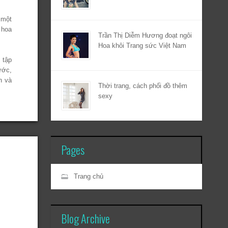
 một
 hoa
Trần Thị Diễm Hương đoạt ngôi
Hoa khôi Trang sức Việt Nam
 tập
ước,
h và
Thời trang, cách phối đồ thêm
sexy
Pages
Trang chủ
Blog Archive