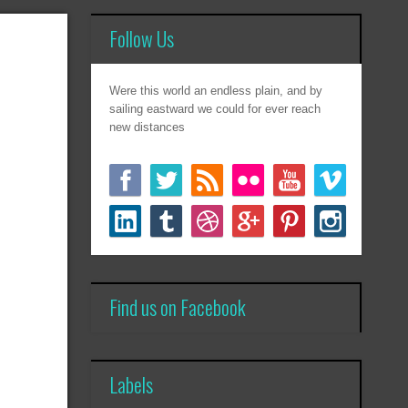
Follow Us
Were this world an endless plain, and by
sailing eastward we could for ever reach
new distances
Find us on Facebook
Labels