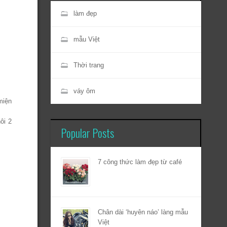
làm đẹp
mẫu Việt
Thời trang
váy ôm
miện
ôi 2
Popular Posts
7 công thức làm đẹp từ café
Chân dài ‘huyên náo’ làng mẫu
Việt