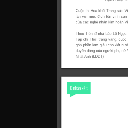
Cuộc thi Hoa khôi Trang sức V
lần với mục đích tôn vinh sản
của các nghệ nhân kim hoàn Vi
Theo Tiến sĩ-nhà báo Lê Ngọc 
Tạp chí Thời trang vàng, cuộc
góp phần làm giàu cho đất nướ
duyên dáng của người phụ nữ 
Nhật Anh
(LĐĐT)
0 nhận xét: