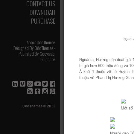
CONTACT US
DOWNLOAD
PURCHASE
Người 
About OddThemes
Designed By
OddThemes
-
Published By
Gooyaabi
Templates
Ngoài ra, Hương còn đoạt giải
trị giá hơn 600 triệu đồng và 10
Á khôi 1 thuộc về Lê Huỳnh Th
thuộc về Phan Thị Hương Giang
OddThemes © 2013
Một số 
Người đẹp Trầ